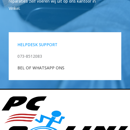
reparaties zelf voeren wij uit op ons kantoor in
Vinkel.
HELPDESK SUPPORT
073-8512083
BEL OF WHATSAPP ONS