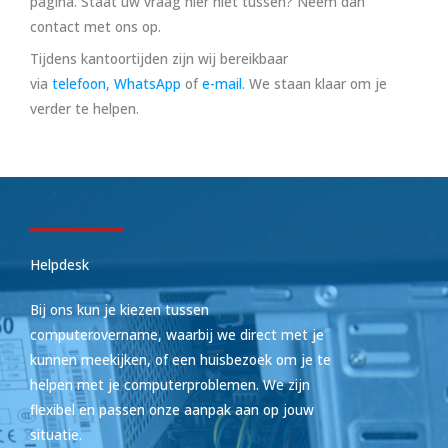
pagina. Staat uw vraag hier niet tussen? Neem dan
contact met ons op.
Tijdens kantoortijden zijn wij bereikbaar
via
telefoon
,
WhatsApp
of
e-mail
. We staan klaar om je
verder te helpen.
Helpdesk
Bij ons kun je kiezen tussen
computerovername, waarbij we direct met je
kunnen meekijken, of een huisbezoek om je te
helpen met je computerproblemen. We zijn
flexibel en passen onze aanpak aan op jouw
situatie.