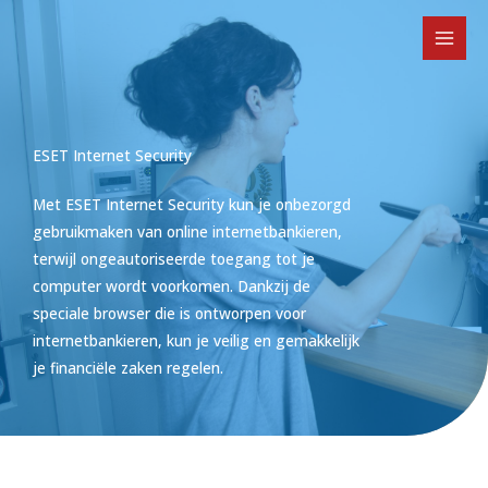
Ga
naar
de
inhoud
ESET Internet Security
Met ESET Internet Security kun je onbezorgd
gebruikmaken van online internetbankieren,
terwijl ongeautoriseerde toegang tot je
computer wordt voorkomen. Dankzij de
speciale browser die is ontworpen voor
internetbankieren, kun je veilig en gemakkelijk
je financiële zaken regelen.