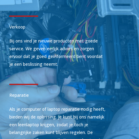
Verkoop
Bij ons vind je nieuwe producten met goede
service. We geven eerlijk advies en zorgen
ervoor dat je goed geïnformeerd bent voordat
je een beslissing neemt.
Reparatie
Als je computer of laptop reparatie nodig heeft,
bieden wij de oplossing. Je kunt bij ons namelijk
een leenlaptop krijgen, zodat je toch je
belangrijke zaken kunt blijven regelen. De