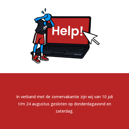
In verband met de zomervakantie zijn wij van 10 juli
t/m 24 augustus gesloten op donderdagavond en
zaterdag.