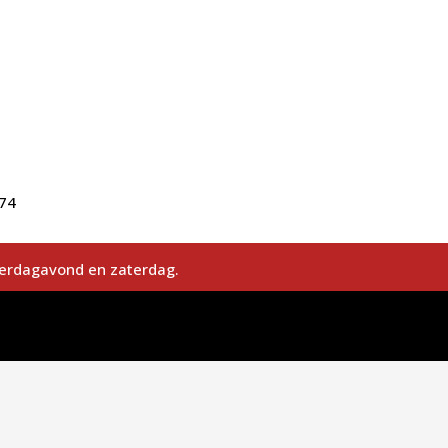
74
derdagavond en zaterdag.