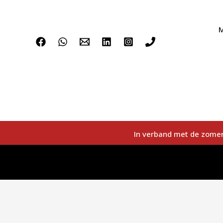
M
In verband met de zomer