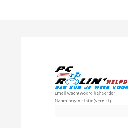
Ga
naar
de
inhoud
Email wachtwoord beheerder
Naam organistatie
(Vereist)