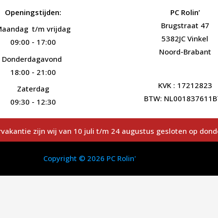
Openingstijden:
PC Rolin’
Brugstraat 47
aandag t/m vrijdag
5382JC Vinkel
09:00 - 17:00
Noord-Brabant
Donderdagavond
18:00 - 21:00
KVK : 17212823
Zaterdag
BTW: NL001837611B
09:30 - 12:30
vakantie zijn wij van 10 juli t/m 24 augustus gesloten op don
Copyright © 2026 PC Rolin'